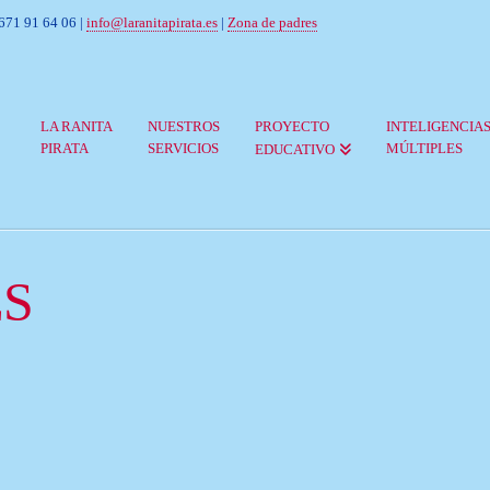
 671 91 64 06 |
info@laranitapirata.es
|
Zona de padres
LA RANITA
NUESTROS
PROYECTO
INTELIGENCIA
PIRATA
SERVICIOS
MÚLTIPLES
EDUCATIVO
ES