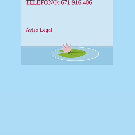
TELÉFONO:
671 916 406
Aviso Legal